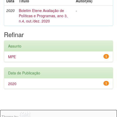
Data
Título
Autor(es)
2020
Boletim Etene Avaliação de
-
Políticas e Programas, ano 3,
n.4, out./dez. 2020
Refinar
Assunto
MPE
1
Data de Publicação
2020
1
Theme by