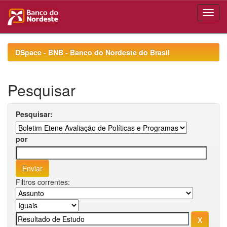
Skip
navigation
DSpace - BNB - Banco do Nordeste do Brasil
Pesquisar
Pesquisar:
por
Filtros correntes: