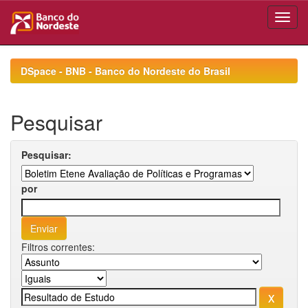
Skip
navigation
DSpace - BNB - Banco do Nordeste do Brasil
Pesquisar
Pesquisar:
por
Filtros correntes: