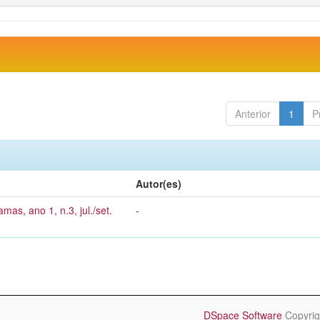
Anterior
1
P
Autor(es)
mas, ano 1, n.3, jul./set.
-
DSpace Software
Copyrig