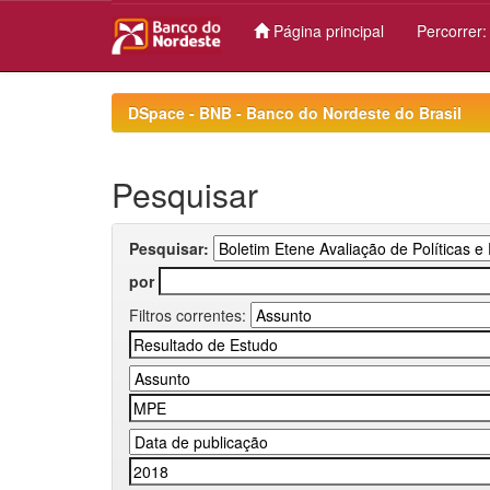
Página principal
Percorrer
Skip
navigation
DSpace - BNB - Banco do Nordeste do Brasil
Pesquisar
Pesquisar:
por
Filtros correntes: