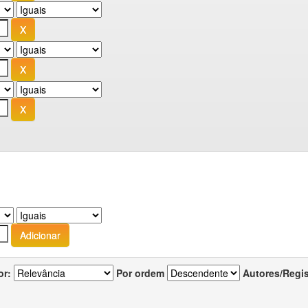
or:
Por ordem
Autores/Regi