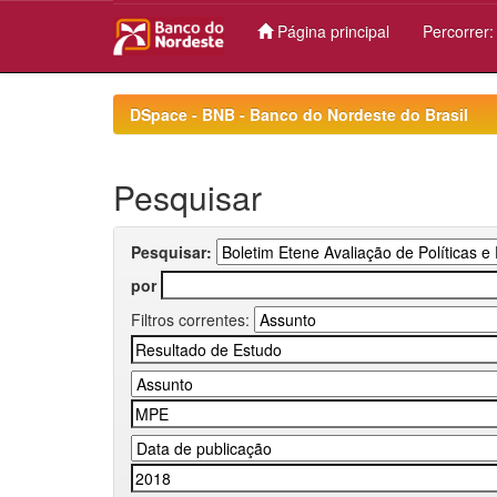
Página principal
Percorrer
Skip
navigation
DSpace - BNB - Banco do Nordeste do Brasil
Pesquisar
Pesquisar:
por
Filtros correntes: