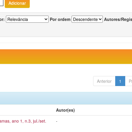
or:
Por ordem
Autores/Regi
Anterior
1
P
Autor(es)
mas, ano 1, n.3, jul./set.
-