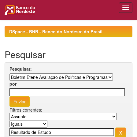
Skip
navigation
DSpace - BNB - Banco do Nordeste do Brasil
Pesquisar
Pesquisar:
por
Filtros correntes: