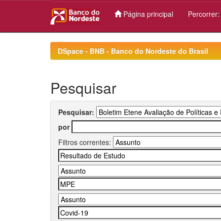
Página principal
Percorrer
Skip
navigation
DSpace - BNB - Banco do Nordeste do Brasil
Pesquisar
Pesquisar:
por
Filtros correntes: