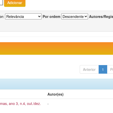
or:
Por ordem
Autores/Regi
Anterior
1
P
Autor(es)
mas, ano 3, n.4, out./dez.
-