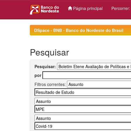
Página principal
Percorrer
Skip
navigation
DSpace - BNB - Banco do Nordeste do Brasil
Pesquisar
Pesquisar:
por
Filtros correntes: