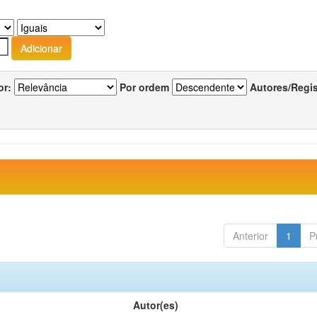
or:
Por ordem
Autores/Regi
Anterior
1
P
Autor(es)