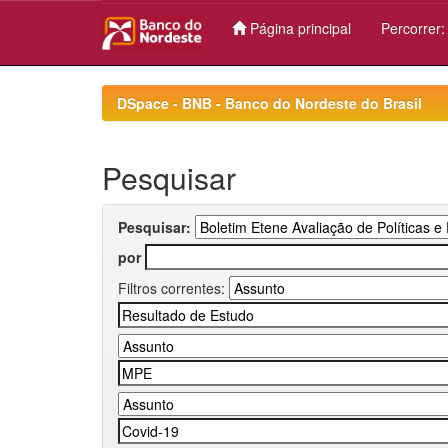
Página principal
Percorrer
Skip
navigation
DSpace - BNB - Banco do Nordeste do Brasil
Pesquisar
Pesquisar:
por
Filtros correntes: