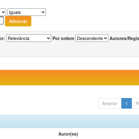
or:
Por ordem
Autores/Regi
Anterior
1
P
Autor(es)