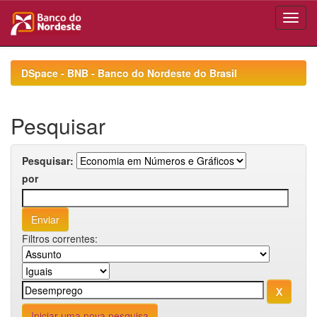
Skip
navigation
DSpace - BNB - Banco do Nordeste do Brasil
Pesquisar
Pesquisar:
por
Filtros correntes:
Iniciar uma nova pesquisa