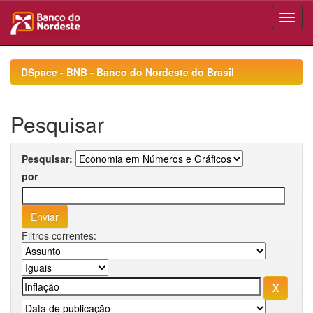
Skip
navigation
DSpace - BNB - Banco do Nordeste do Brasil
Pesquisar
Pesquisar:
por
Filtros correntes: