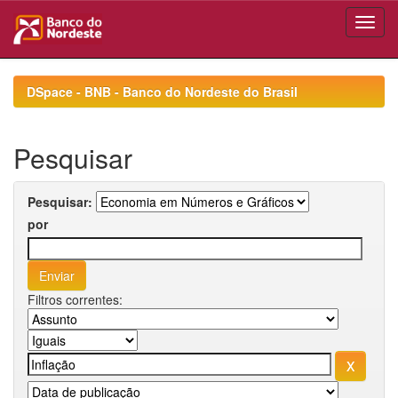
Skip
navigation
DSpace - BNB - Banco do Nordeste do Brasil
Pesquisar
Pesquisar:
por
Filtros correntes: