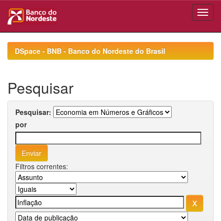
Skip
navigation
DSpace - BNB - Banco do Nordeste do Brasil
Pesquisar
Pesquisar:
por
Filtros correntes: