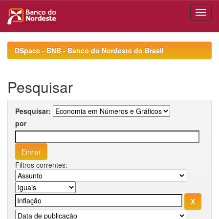
Skip
navigation
DSpace - BNB - Banco do Nordeste do Brasil
Pesquisar
Pesquisar:
por
Filtros correntes: