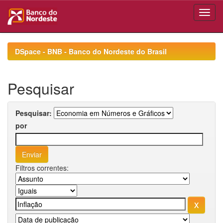
Skip
navigation
DSpace - BNB - Banco do Nordeste do Brasil
Pesquisar
Pesquisar:
por
Filtros correntes: