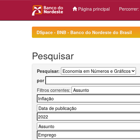
Página principal
Percorrer
Skip
navigation
DSpace - BNB - Banco do Nordeste do Brasil
Pesquisar
Pesquisar:
por
Filtros correntes: