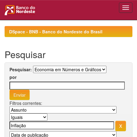
Skip
navigation
DSpace - BNB - Banco do Nordeste do Brasil
Pesquisar
Pesquisar:
por
Filtros correntes: