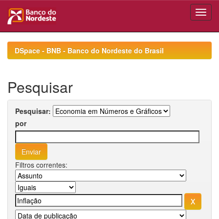
Skip
navigation
DSpace - BNB - Banco do Nordeste do Brasil
Pesquisar
Pesquisar:
por
Filtros correntes: