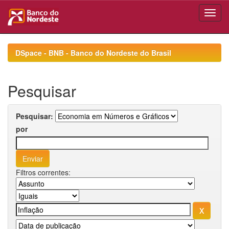
Skip
navigation
DSpace - BNB - Banco do Nordeste do Brasil
Pesquisar
Pesquisar:
por
Filtros correntes: