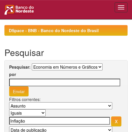
Skip
navigation
DSpace - BNB - Banco do Nordeste do Brasil
Pesquisar
Pesquisar:
por
Filtros correntes: