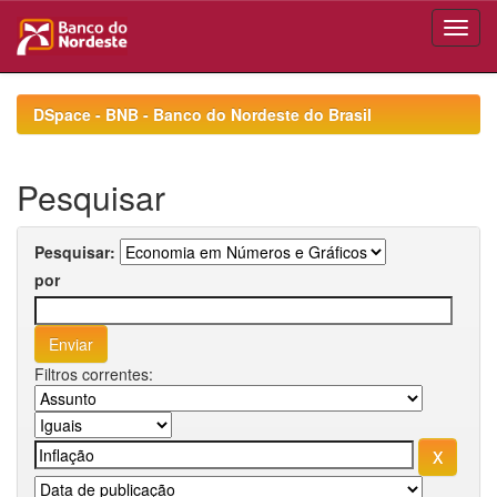
Skip
navigation
DSpace - BNB - Banco do Nordeste do Brasil
Pesquisar
Pesquisar:
por
Filtros correntes: