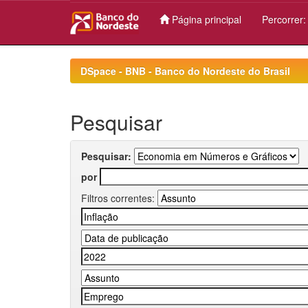
Página principal
Percorrer
Skip
navigation
DSpace - BNB - Banco do Nordeste do Brasil
Pesquisar
Pesquisar:
por
Filtros correntes: