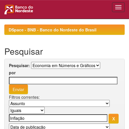
Skip
navigation
DSpace - BNB - Banco do Nordeste do Brasil
Pesquisar
Pesquisar:
por
Filtros correntes: