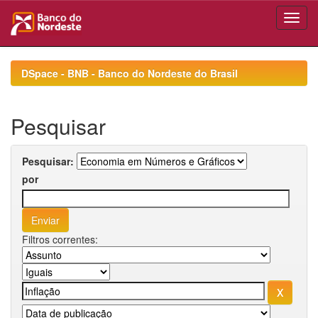
Skip
navigation
DSpace - BNB - Banco do Nordeste do Brasil
Pesquisar
Pesquisar:
por
Filtros correntes: