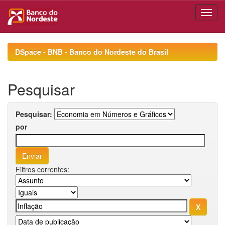
Skip
navigation
DSpace - BNB - Banco do Nordeste do Brasil
Pesquisar
Pesquisar:
por
Filtros correntes: