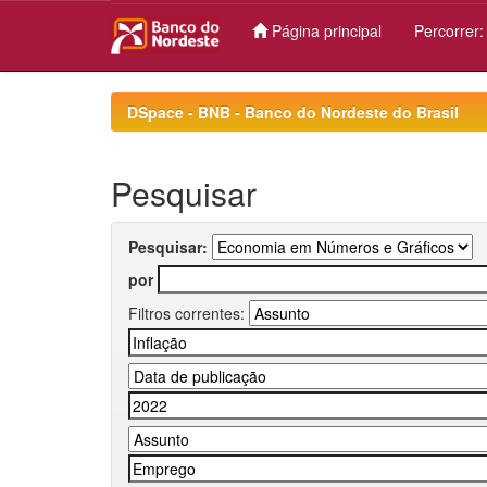
Página principal
Percorrer
Skip
navigation
DSpace - BNB - Banco do Nordeste do Brasil
Pesquisar
Pesquisar:
por
Filtros correntes: