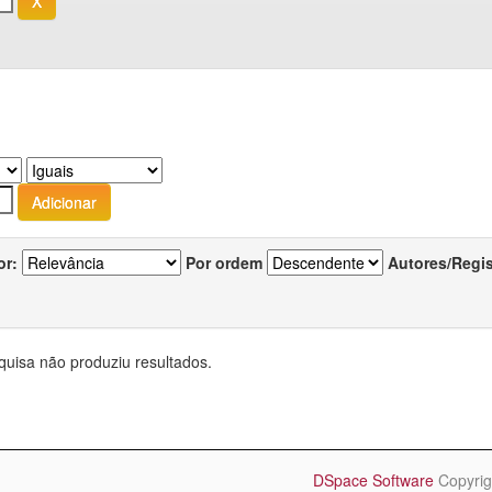
or:
Por ordem
Autores/Regi
quisa não produziu resultados.
DSpace Software
Copyrig