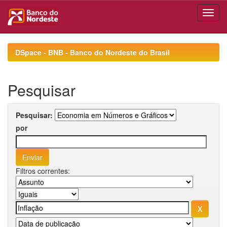
Skip
navigation
DSpace - BNB - Banco do Nordeste do Brasil
Pesquisar
Pesquisar:
por
Filtros correntes: