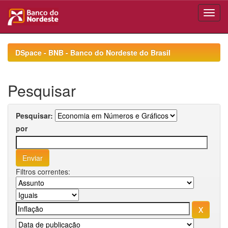
Skip
navigation
DSpace - BNB - Banco do Nordeste do Brasil
Pesquisar
Pesquisar:
por
Filtros correntes: