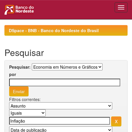
Skip
navigation
DSpace - BNB - Banco do Nordeste do Brasil
Pesquisar
Pesquisar:
por
Filtros correntes: