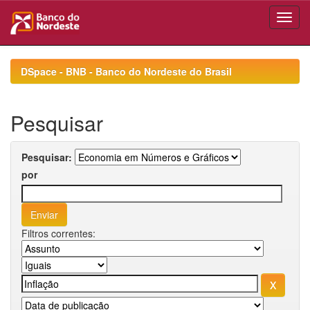
Skip
navigation
DSpace - BNB - Banco do Nordeste do Brasil
Pesquisar
Pesquisar:
por
Filtros correntes: