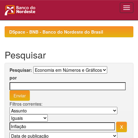
Skip
navigation
DSpace - BNB - Banco do Nordeste do Brasil
Pesquisar
Pesquisar:
por
Filtros correntes: