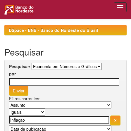
Skip
navigation
DSpace - BNB - Banco do Nordeste do Brasil
Pesquisar
Pesquisar:
por
Filtros correntes: