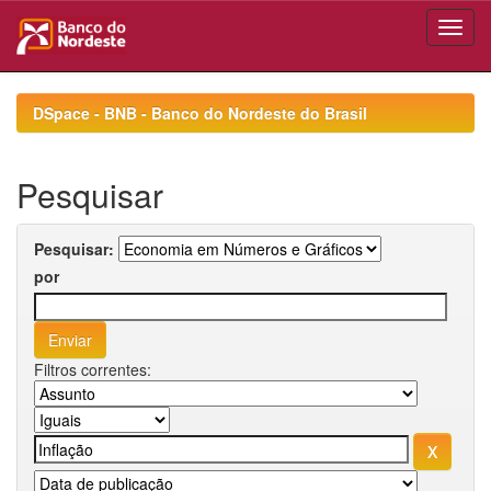
Skip
navigation
DSpace - BNB - Banco do Nordeste do Brasil
Pesquisar
Pesquisar:
por
Filtros correntes: