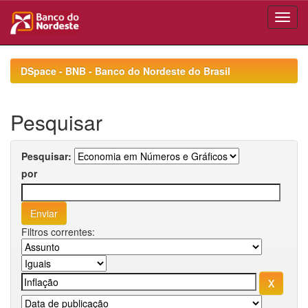
Skip
navigation
DSpace - BNB - Banco do Nordeste do Brasil
Pesquisar
Pesquisar:
por
Filtros correntes: