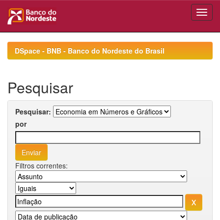
Skip
navigation
DSpace - BNB - Banco do Nordeste do Brasil
Pesquisar
Pesquisar:
por
Filtros correntes: