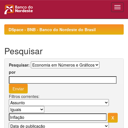
Skip
navigation
DSpace - BNB - Banco do Nordeste do Brasil
Pesquisar
Pesquisar:
por
Filtros correntes: