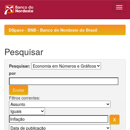
Skip
navigation
DSpace - BNB - Banco do Nordeste do Brasil
Pesquisar
Pesquisar:
por
Filtros correntes: