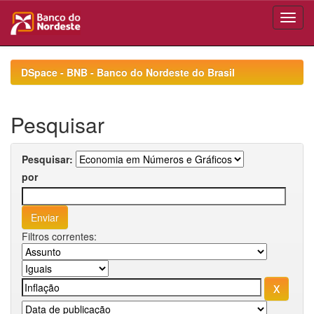
Skip
navigation
DSpace - BNB - Banco do Nordeste do Brasil
Pesquisar
Pesquisar:
por
Filtros correntes: