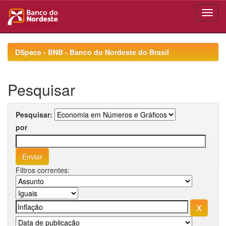
Skip
navigation
DSpace - BNB - Banco do Nordeste do Brasil
Pesquisar
Pesquisar:
por
Filtros correntes: