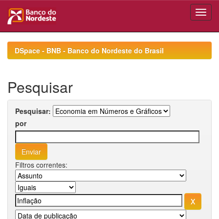
Skip
navigation
DSpace - BNB - Banco do Nordeste do Brasil
Pesquisar
Pesquisar:
por
Filtros correntes: