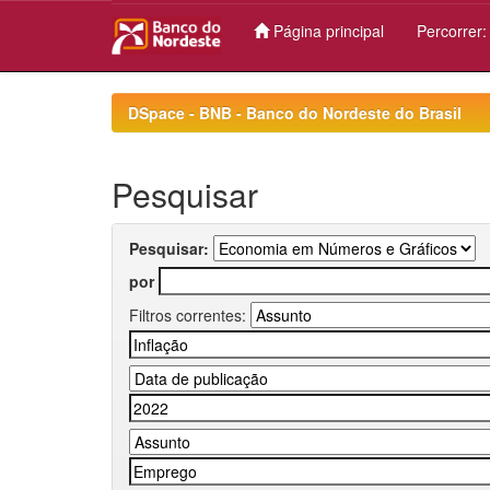
Página principal
Percorrer
Skip
navigation
DSpace - BNB - Banco do Nordeste do Brasil
Pesquisar
Pesquisar:
por
Filtros correntes: