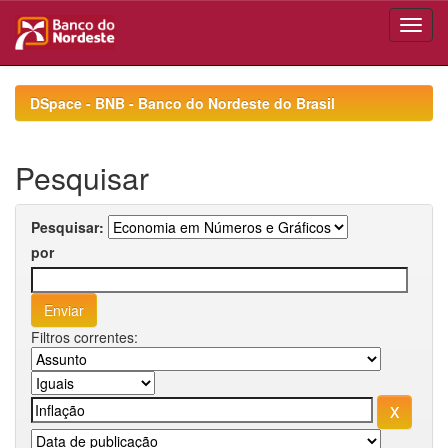
Skip
navigation
DSpace - BNB - Banco do Nordeste do Brasil
Pesquisar
Pesquisar:
por
Filtros correntes: