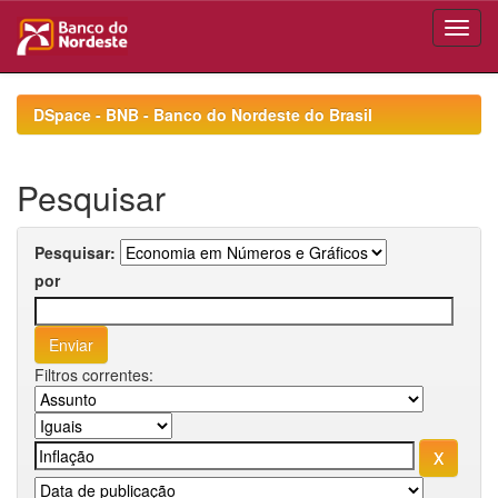
Skip
navigation
DSpace - BNB - Banco do Nordeste do Brasil
Pesquisar
Pesquisar:
por
Filtros correntes: