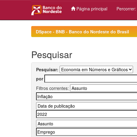
Página principal
Percorrer
Skip
navigation
DSpace - BNB - Banco do Nordeste do Brasil
Pesquisar
Pesquisar:
por
Filtros correntes: