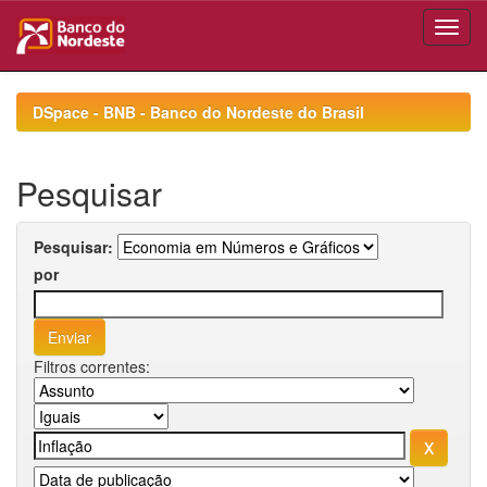
Skip
navigation
DSpace - BNB - Banco do Nordeste do Brasil
Pesquisar
Pesquisar:
por
Filtros correntes: