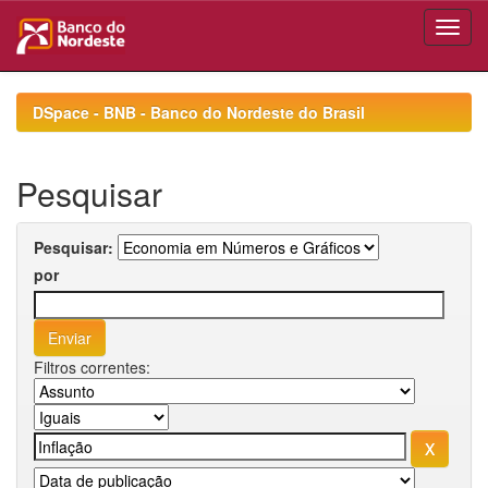
Skip
navigation
DSpace - BNB - Banco do Nordeste do Brasil
Pesquisar
Pesquisar:
por
Filtros correntes: