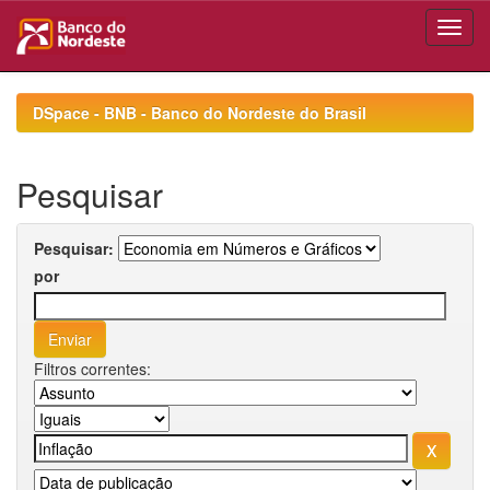
Skip
navigation
DSpace - BNB - Banco do Nordeste do Brasil
Pesquisar
Pesquisar:
por
Filtros correntes: