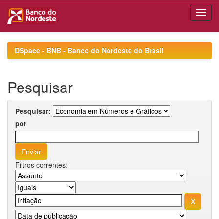
Skip
navigation
DSpace - BNB - Banco do Nordeste do Brasil
Pesquisar
Pesquisar:
por
Filtros correntes: