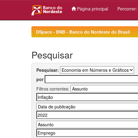
Página principal
Percorrer
Skip
navigation
DSpace - BNB - Banco do Nordeste do Brasil
Pesquisar
Pesquisar:
por
Filtros correntes: