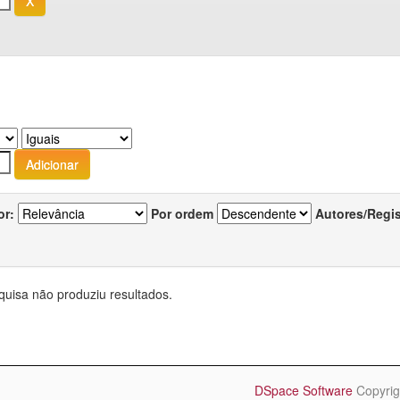
or:
Por ordem
Autores/Regi
quisa não produziu resultados.
DSpace Software
Copyrig