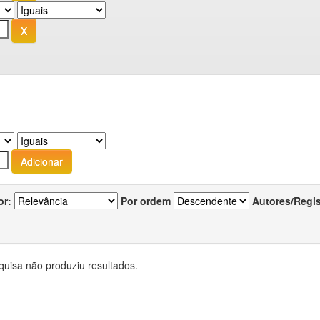
or:
Por ordem
Autores/Regi
quisa não produziu resultados.