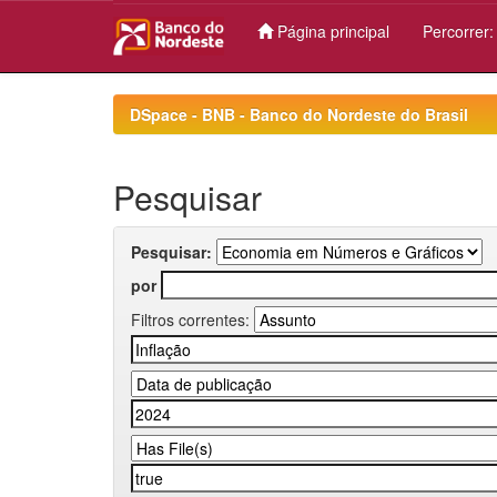
Página principal
Percorrer
Skip
navigation
DSpace - BNB - Banco do Nordeste do Brasil
Pesquisar
Pesquisar:
por
Filtros correntes: