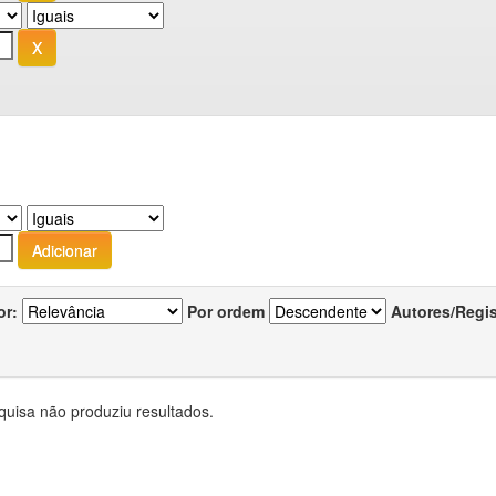
or:
Por ordem
Autores/Regi
quisa não produziu resultados.